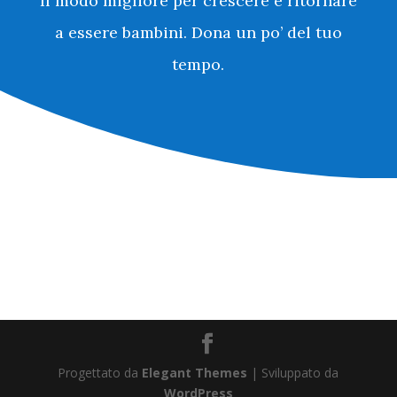
Il modo migliore per crescere è ritornare
a essere bambini. Dona un po’ del tuo
tempo.
Progettato da
Elegant Themes
| Sviluppato da
WordPress