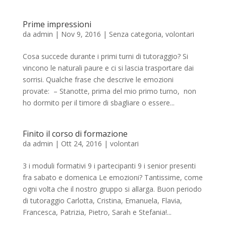
Prime impressioni
da
admin
|
Nov 9, 2016
|
Senza categoria
,
volontari
Cosa succede durante i primi turni di tutoraggio? Si
vincono le naturali paure e ci si lascia trasportare dai
sorrisi. Qualche frase che descrive le emozioni
provate: – Stanotte, prima del mio primo turno, non
ho dormito per il timore di sbagliare o essere...
Finito il corso di formazione
da
admin
|
Ott 24, 2016
|
volontari
3 i moduli formativi 9 i partecipanti 9 i senior presenti
fra sabato e domenica Le emozioni? Tantissime, come
ogni volta che il nostro gruppo si allarga. Buon periodo
di tutoraggio Carlotta, Cristina, Emanuela, Flavia,
Francesca, Patrizia, Pietro, Sarah e Stefania!...