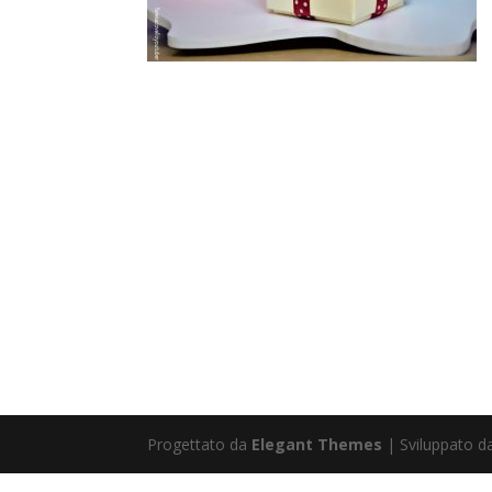
Progettato da
Elegant Themes
| Sviluppato 