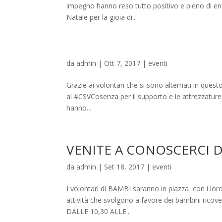
impegno hanno reso tutto positivo e pieno di ene
Natale per la gioia di...
da
admin
|
Ott 7, 2017
|
eventi
Grazie ai volontari che si sono alternati in ques
al #CSVCosenza per il supporto e le attrezzature 
hanno...
VENITE A CONOSCERCI 
da
admin
|
Set 18, 2017
|
eventi
I volontari di BAMBI saranno in piazza con i loro
attività che svolgono a favore dei bambini ricove
DALLE 10,30 ALLE...