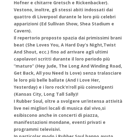
Hofner e chitarre Gretsch e Rickenbacker).
Vestono, inoltre, gli stessi abiti indossati dai
quattro di Liverpool durante le loro più celebri
apparizioni (Ed Sullivan Show, Shea Stadium e
Cavern).
Il repertorio proposto spazia dai primissimi brani
beat (She Loves You, A Hard Day’s Night,Twist
And Shout, ecc.) fino ad arrivare agli ultimi
capolavori scritti durante il loro periodo più
“maturo” (Hey Jude, The Long And Winding Road,
Get Back, All you Need Is Love) senza tralasciare
le loro più belle ballate (And I Love Her,
Yesterday) e i loro rock’n’roll più coinvolgenti
(Kansas City, Long Tall Sally)!
I Rubber Soul, oltre a svolgere un’intensa attività
live nei migliori locali di musica dal vivo,si
esibiscono anche in concerti di piazza,
manifestazioni mondane, eventi privati e
programmi televisivi.
In particolar modo i Rubber Soul hanno avuto