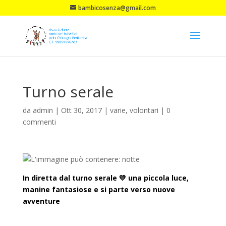
bambicosenza@gmail.com
Turno serale
da
admin
|
Ott 30, 2017
|
varie
,
volontari
|
0
commenti
In diretta dal turno serale
💛
una piccola luce,
manine fantasiose e si parte verso nuove
avventure