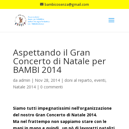
bambicosenza@gmail.com
Aspettando il Gran
Concerto di Natale per
BAMBI 2014
da
admin
|
Nov 28, 2014
|
doni al reparto
,
eventi
,
Natale 2014
|
0 commenti
Siamo tutti impegnatissimi nell’organizzazione
del nostro Gran Concerto di Natale 2014.
Ma nel frattempo non sappiamo stare con le
mani in mano e quindi…un pò di lavoretti natalizi