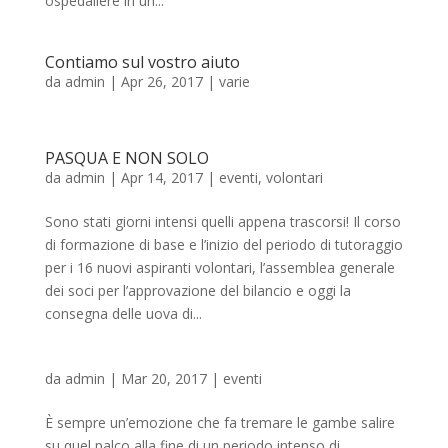
ospedaliere in un...
Contiamo sul vostro aiuto
da
admin
|
Apr 26, 2017
|
varie
PASQUA E NON SOLO
da
admin
|
Apr 14, 2017
|
eventi
,
volontari
Sono stati giorni intensi quelli appena trascorsi! Il corso
di formazione di base e l’inizio del periodo di tutoraggio
per i 16 nuovi aspiranti volontari, l’assemblea generale
dei soci per l’approvazione del bilancio e oggi la
consegna delle uova di...
da
admin
|
Mar 20, 2017
|
eventi
È sempre un’emozione che fa tremare le gambe salire
su quel palco alla fine di un periodo intenso di